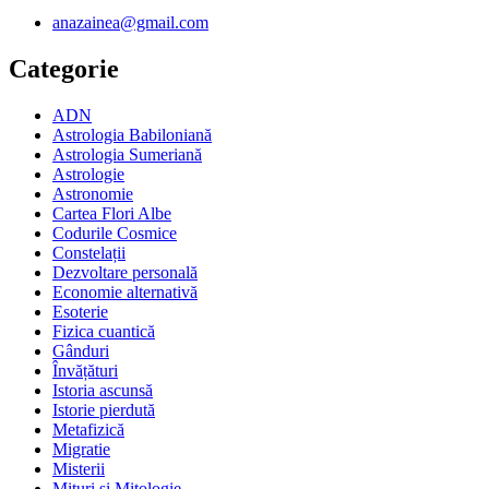
anazainea@gmail.com
Categorie
ADN
Astrologia Babiloniană
Astrologia Sumeriană
Astrologie
Astronomie
Cartea Flori Albe
Codurile Cosmice
Constelații
Dezvoltare personală
Economie alternativă
Esoterie
Fizica cuantică
Gânduri
Învățături
Istoria ascunsă
Istorie pierdută
Metafizică
Migratie
Misterii
Mituri și Mitologie