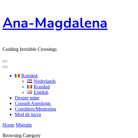
Skip
Ana-Magdalena
to
Content
Guiding Invisible Crossings
Română
Nederlands
Română
English
Despre mine
Consult Astrologic
Consiliere/Mentoring
Mod de lucru
Home
Migratie
Browsing Category