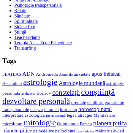
Psihologia transpersonală
Relații
Sănătate
Spiritualitate
Stelele fixe
Știință
TeacherPlants
Terapia Asistată de Psihedelice
Transurfing
Tags
ADN
apus heliacal
3I/ATLAS
Andromeda
anxietate
Annunaki
astrologie
Astrologie mundană
Ascendent
astrologie
conștiință
constelații
personală
Borisov
ayahuasca
dezvoltare personală
dreptate
echilibru
experiențe
horoscop natal
transpersonale
haumea
horoscop
Gurdjieff
interpretare astrologică
legea atracției
Manifestare
istoria ascunsă
mitologie
planeta pitica
microbiom
Oumuamua
Perseu
planete pitice
răsărit
psihedelice
psilocibină
realitate
psychadelica