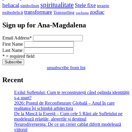
spiritualitate
heliacal
Stele fixe
simbolism
terapie
transformare
zodiac
psihedelică
Transurfing
wachuma
Sign up for Ana-Magdalena
Email Address
*
First Name
Last Name
* = required field
unsubscribe from list
Recent
Exilul Sufletului: Cum te reconstruiești când oglinda identității
s-a spart?
2026: Pragul de Reconfigurare Globală – Anul în care
realitatea își schimbă arhitectura
De la Mască la Esență – Cum cele 5 Răni ale Sufletului ne
modelează relațiile, alegerile și destinul
Neurodivergența: De ce un creier cablat diferit modelează
viitorul