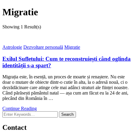
Migratie
Showing
1 Result(s)
Astrologie
Dezvoltare personală
Migratie
Exilul Sufletului: Cum te reconstruiești când oglinda
identității s-a spart?
Migrația este, în esență, un proces de moarte și renaștere. Nu este
doar o mutare de obiecte dintr-o cutie în alta, la o adresă nouă, ci o
dezrădăcinare care atinge cele mai adânci straturi ale ființei noastre.
Când părăsești pământul natal — așa cum am făcut eu la 24 de ani,
plecând din România în …
Continue Reading
Looking
for
Something?
Contact