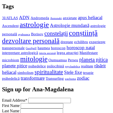
Tags
ADN
apus heliacal
3I/ATLAS
Andromeda
anxietate
Annunaki
astrologie
Astrologie mundană
Ascendent
astrologie
conștiință
constelații
personală
Borisov
ayahuasca
dezvoltare personală
dreptate
echilibru
experiențe
horoscop natal
transpersonale
haumea
horoscop
Gurdjieff
interpretare astrologică
legea atracției
Manifestare
istoria ascunsă
mitologie
planeta pitica
microbiom
Oumuamua
Perseu
planete pitice
răsărit
psihedelice
psilocibină
realitate
psychadelica
spiritualitate
heliacal
Stele fixe
simbolism
terapie
transformare
zodiac
psihedelică
Transurfing
wachuma
Sign up for Ana-Magdalena
Email Address
*
First Name
Last Name