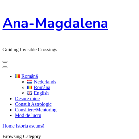
Skip
Ana-Magdalena
to
Content
Guiding Invisible Crossings
Română
Nederlands
Română
English
Despre mine
Consult Astrologic
Consiliere/Mentoring
Mod de lucru
Home
Istoria ascunsă
Browsing Category