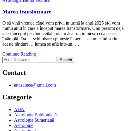
Astrologie
Istoria ascunsă
Marea transformare
O să vină vremea când vom privii în urmă la anul 2025 și-l vom
numii anul în care a început marea transformare. Unii presimt deja
acest început pe când ceilalți nici măcar nu intuiesc ceea ce se
întâmplă. Da … schimbarea plutește în aer … acum când scriu
aceste rânduri … lumea se află într-un …
Continue Reading
Looking
for
Something?
Contact
anazainea@gmail.com
Categorie
ADN
Astrologia Babiloniană
Astrologia Sumeriană
Astrologie
Astronomie