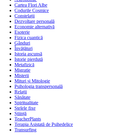
Cartea Flori Albe
Codurile Cosmice
Constelații
Dezvoltare personală
Economie alternativă
Esoterie
Fizica cuantică
Gânduri
Învățături
Istoria ascunsă
Istorie pierdută
Metafizică
Migratie
Misterii
Mituri și Mitologie
Psihologia transpersonală
Relații
Sănătate
Spiritualitate
Stelele fixe
Știință
TeacherPlants
Terapia Asistată de Psihedelice
Transurfing