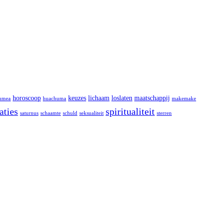
horoscoop
keuzes
lichaam
loslaten
maatschappij
umea
huachuma
makemake
aties
spiritualiteit
saturnus
schaamte
schuld
seksualiteit
sterren