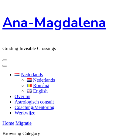
Skip
Ana-Magdalena
to
Content
Guiding Invisible Crossings
Nederlands
Nederlands
Română
English
Over mij
Astrologisch consult
Coaching/Mentoring
Werkwijze
Home
Migratie
Browsing Category