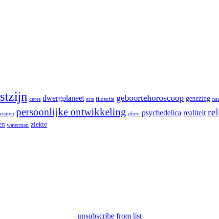
tzijn
geboortehoroscoop
dwergplaneet
genezing
ceres
eris
filosofie
ha
persoonlijke ontwikkeling
rel
psychedelica
realiteit
aranen
pluto
en
ziekte
waterman
unsubscribe from list