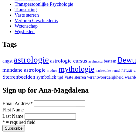
Transpersoonlijke Psychologie
Transurfing
Vaste sterren
Verloren Geschiedenis
Wetenschap
Wijsheden
Tags
astrologie
Bewus
astrologie cursus
angst
bestaan
ayahuasca
mythologie
mundane astrologie
natuur
mythen
nachtelijke hemel
p
Sterrenbeelden
symboliek
tijd
Vaste sterren
verantwoordelijkheid
waard
Sign up for Ana-Magdalena
Email Address
*
First Name
Last Name
* = required field