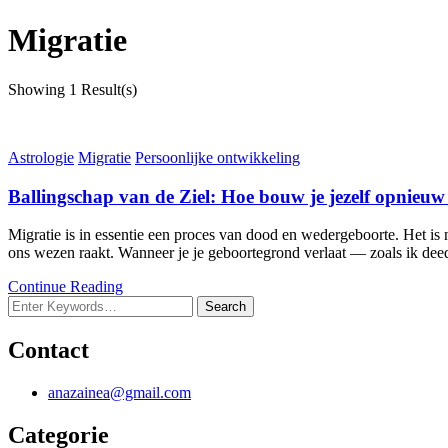
Migratie
Showing
1 Result(s)
Astrologie
Migratie
Persoonlijke ontwikkeling
Ballingschap van de Ziel: Hoe bouw je jezelf opnieuw o
Migratie is in essentie een proces van dood en wedergeboorte. Het is 
ons wezen raakt. Wanneer je je geboortegrond verlaat — zoals ik deed 
Continue Reading
Looking
for
Something?
Contact
anazainea@gmail.com
Categorie