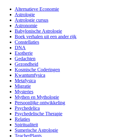
Alternatieve Economie
Astrologie
Astrologie cursus
Astronomie
Babylonische Astrologie
Boek verhalen uit een ander rijk
Constellaties
DNA
Esotherie
Gedachten
Gezondheid
Kosmische Coderingen
Kwantumfysica
Metafysica
Migratie
Mysteries
Mythen en Mythologie
Persoonlijke ontwikkeling
Psychedelica
Psychedelische Therapie
Relaties
Spiritualiteit
Sumerische Astrologie
TeacherPlants